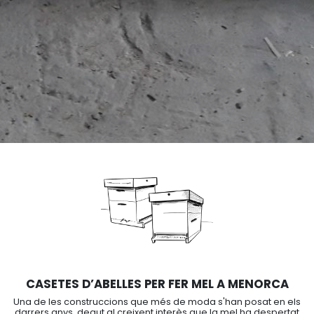
Inici
>
Què faig
> Casetes d’abelles
CASETES D’ABELLES PER FER MEL A MENORCA
Una de les construccions que més de moda s'han posat en els
darrers anys, degut al creixent interès que la mel ha despertat