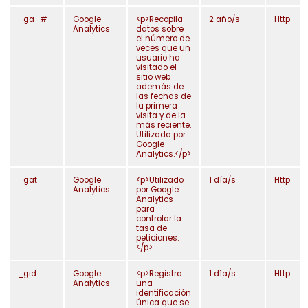
_ga_#
Google
<p>Recopila
2 año/s
Http
Analytics
datos sobre
el número de
veces que un
usuario ha
visitado el
sitio web
además de
las fechas de
la primera
visita y de la
más reciente.
Utilizada por
Google
Qué hago
Analytics.</p>
llas y pasamanos
_gat
Google
<p>Utilizado
1 día/s
Http
Analytics
por Google
Barreras
Analytics
para
controlar la
Cartelería
tasa de
peticiones.
</p>
Colmenas
_gid
Google
<p>Registra
1 día/s
Http
ientas del campo
Analytics
una
identificación
única que se
rismo y decoración