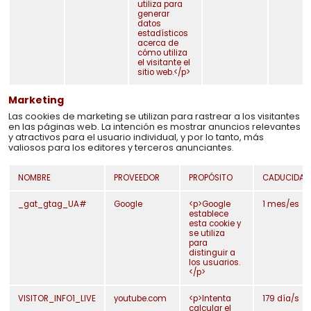
utiliza para
generar
Mobiliario
datos
estadísticos
acerca de
mios y regalos
cómo utiliza
el visitante el
sitio web.</p>
estauración
Marketing
Torneado
Las cookies de marketing se utilizan para rastrear a los visitantes
en las páginas web. La intención es mostrar anuncios relevantes
Utillaje
y atractivos para el usuario individual, y por lo tanto, más
valiosos para los editores y terceros anunciantes.
NOMBRE
PROVEEDOR
PROPÓSITO
CADUCIDAD
_gat_gtag_UA#
Google
<p>Google
1 mes/es
establece
esta cookie y
se utiliza
para
distinguir a
los usuarios.
</p>
Trabajos
VISITOR_INFO1_LIVE
youtube.com
<p>Intenta
179 día/s
calcular el