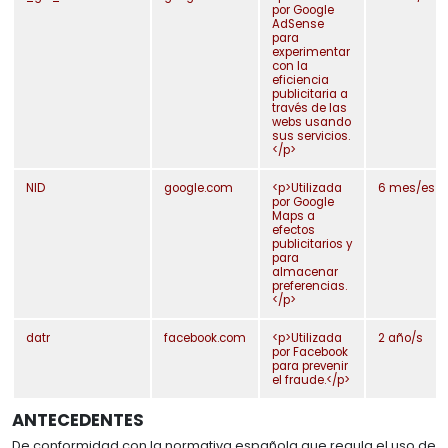
por Google
AdSense
para
experimentar
con la
eficiencia
publicitaria a
través de las
webs usando
sus servicios.
</p>
NID
google.com
<p>Utilizada
6 mes/es
por Google
Maps a
efectos
publicitarios y
para
almacenar
preferencias.
</p>
datr
facebook.com
<p>Utilizada
2 año/s
por Facebook
para prevenir
el fraude.</p>
ANTECEDENTES
De conformidad con la normativa española que regula el uso de