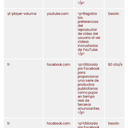
</p>
yt-player-volume
youtube.com
<p>Registra
Sesión
las
preferencias
del
reproductor
de vídeo del
usuario al ver
vídeos
incrustados
de YouTube.
</p>
fr
facebook.com
<p>Utilizada
90 día/s
por Facebook
para
proporcionar
una serie de
productos
publicitarios
como pujas
en tiempo
real de
terceros
anunciantes.
</p>
tr
facebook.com
<p>Utilizada
Sesión
por Facebook