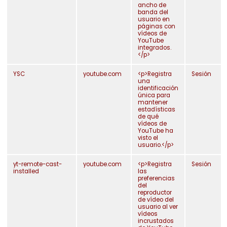
ancho de
banda del
usuario en
páginas con
vídeos de
YouTube
integrados.
</p>
YSC
youtube.com
<p>Registra
Sesión
una
identificación
única para
mantener
estadísticas
de qué
vídeos de
YouTube ha
visto el
usuario.</p>
yt-remote-cast-
youtube.com
<p>Registra
Sesión
installed
las
preferencias
del
reproductor
de vídeo del
usuario al ver
vídeos
incrustados