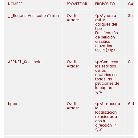
NOMBRE
PROVEEDOR
PROPÓSITO
CADU
__RequestVerificationToken
Ovidi
<p>Ayuda a
Sesi
Arader
evitar
ataques del
tipo
Falsificación
de petición
en sitios
cruzados
(CSRF).</p>
ASP.NET_SessionId
Ovidi
<p>Conserva
Sesi
Arader
los estados
de los
usuarios en
todas las
peticiones de
la página.
</p>
bgeo
Ovidi
<p>Almacena
6 día
Arader
la
localización
relacionada
con tu
dirección IP.
</p>