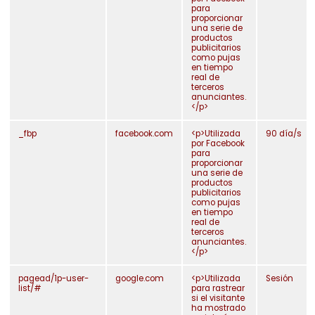
para
proporcionar
Contacto
una serie de
productos
publicitarios
como pujas
en tiempo
real de
terceros
anunciantes.
</p>
_fbp
facebook.com
<p>Utilizada
90 día/s
por Facebook
para
proporcionar
una serie de
productos
publicitarios
como pujas
en tiempo
real de
terceros
anunciantes.
</p>
pagead/1p-user-
google.com
<p>Utilizada
Sesión
list/#
para rastrear
si el visitante
ha mostrado