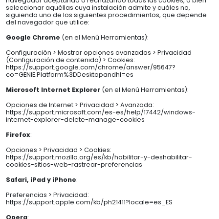
navegador aceptando o rechazando todas las cookies, o bien
seleccionar aquéllas cuya instalación admite y cuáles no,
siguiendo uno de los siguientes procedimientos, que depende
del navegador que utilice:
Google Chrome
(en el Menú Herramientas):
Configuración > Mostrar opciones avanzadas > Privacidad
(Configuración de contenido) > Cookies:
https://support.google.com/chrome/answer/95647?
co=GENIE.Platform%3DDesktopandhl=es
Microsoft Internet Explorer
(en el Menú Herramientas):
Opciones de Internet > Privacidad > Avanzada:
https://support.microsoft.com/es-es/help/17442/windows-
internet-explorer-delete-manage-cookies
Firefox
:
Opciones > Privacidad > Cookies:
https://support.mozilla.org/es/kb/habilitar-y-deshabilitar-
cookies-sitios-web-rastrear-preferencias
Safari, iPad y iPhone
:
Preferencias > Privacidad:
https://support.apple.com/kb/ph21411?locale=es_ES
Opera
: