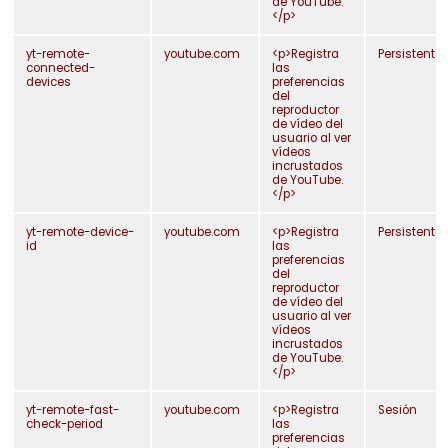
de YouTube.
</p>
yt-remote-
youtube.com
<p>Registra
Persistente
connected-
las
devices
preferencias
del
reproductor
de vídeo del
La madera
usuario al ver
vídeos
incrustados
de YouTube.
</p>
yt-remote-device-
youtube.com
<p>Registra
Persistente
id
las
preferencias
del
reproductor
de vídeo del
usuario al ver
vídeos
incrustados
de YouTube.
</p>
yt-remote-fast-
youtube.com
<p>Registra
Sesión
check-period
las
preferencias