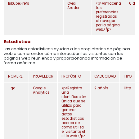
Bikube.Prefs
Ovidi
<p>Almacena
6 día
Arader
tus
Quien soy
preferencias
registradas
al navegar
por la página
web.</p>
Estadística
Las cookies estadísticas ayudan a los propietarios de páginas
web a comprender cómo interactúan los visitantes con las
páginas web reuniendo y proporcionando información de
forma anónima.
NOMBRE
PROVEEDOR
PROPÓSITO
CADUCIDAD
TIPO
_ga
Google
<p>Registra
2 año/s
Http
Analytics
una
identificación
única que se
utiliza para
generar
datos
estadísticos
acerca de
cómo utiliza
el visitante el
sitio web.</p>