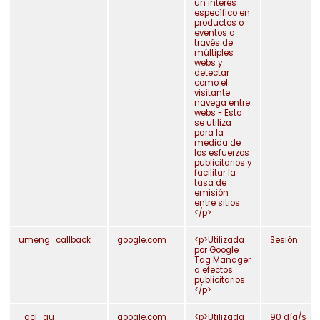
un interés
específico en
productos o
eventos a
través de
múltiples
webs y
detectar
como el
visitante
navega entre
webs - Esto
se utiliza
para la
medida de
los esfuerzos
publicitarios y
facilitar la
tasa de
emisión
entre sitios.
</p>
umeng_callback
google.com
<p>Utilizada
Sesión
por Google
Tag Manager
a efectos
publicitarios.
</p>
_gcl_au
google.com
<p>Utilizada
90 día/s